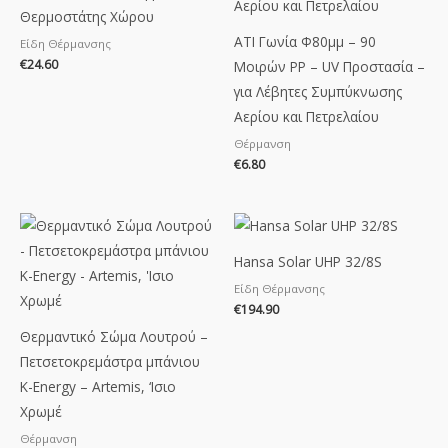
Θερμοστάτης Χώρου
ΑΤΙ Γωνία Φ80μμ – 90
Είδη Θέρμανσης
€
24.60
Μοιρών PP – UV Προστασία –
για Λέβητες Συμπύκνωσης
Αερίου και Πετρελαίου
Θέρμανση
€
6.80
Price
range:
€82.22
Hansa Solar UHP 32/8S
through
€218.22
Είδη Θέρμανσης
€
194.90
Θερμαντικό Σώμα Λουτρού –
Πετσετοκρεμάστρα μπάνιου
K-Energy – Artemis, ‘Ισιο
Χρωμέ
Θέρμανση