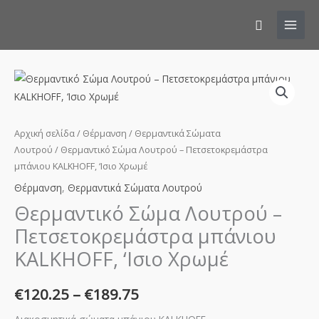
Αναζήτησ
Θερμαντικό
Price
Σώμα
range:
Λουτρού
–
€120.25
Αρχική σελίδα
/
Θέρμανση
/
Θερμαντικά Σώματα
Πετσετοκρεμάστρα
Λουτρού
/ Θερμαντικό Σώμα Λουτρού – Πετσετοκρεμάστρα
through
μπάνιου KALKHOFF, ‘Ισιο Χρωμέ
μπάνιου
KALKHOFF,
Θέρμανση
,
Θερμαντικά Σώματα Λουτρού
€189.75
‘Ισιο
Θερμαντικό Σώμα Λουτρού –
Χρωμέ
Πετσετοκρεμάστρα μπάνιου
ποσότητα
KALKHOFF, ‘Ισιο Χρωμέ
€
120.25
–
€
189.75