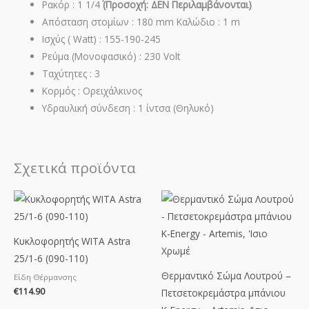
Ρακόρ : 1 1/4΄΄
(Προσοχή: ΔΕΝ Περιλαμβάνονται)
Απόσταση στομίων : 180 mm Καλώδιο : 1 m
Ισχύς ( Watt) : 155-190-245
Ρεύμα (Μονοφασικό) : 230 Volt
Ταχύτητες : 3
Κορμός : Ορειχάλκινος
Υδραυλική σύνδεση : 1 ίντσα (Θηλυκό)
Σχετικά προϊόντα
Price
range:
€82.22
through
€218.22
Κυκλοφορητής WITA Astra
25/1-6 (090-110)
Θερμαντικό Σώμα Λουτρού –
Είδη Θέρμανσης
€
114.90
Πετσετοκρεμάστρα μπάνιου