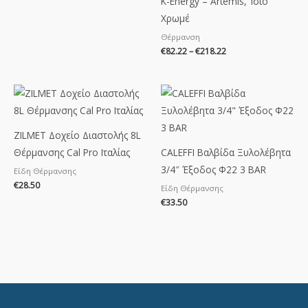
K-Energy – Artemis, ‘Ισιο
Χρωμέ
Θέρμανση
€
82.22
–
€
218.22
ZILMET Δοχείο Διαστολής 8L
Θέρμανσης Cal Pro Ιταλίας
CALEFFI Βαλβίδα Ξυλολέβητα
3/4″ Έξοδος Φ22 3 BAR
Είδη Θέρμανσης
€
28.50
Είδη Θέρμανσης
€
33.50