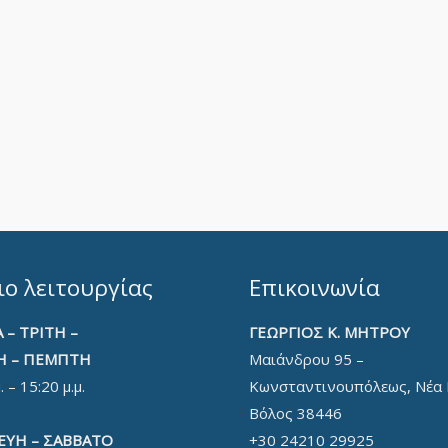
ο λειτουργίας
Επικοινωνία
 – ΤΡΙΤΗ –
ΓΕΩΡΓΙΟΣ Κ. ΜΗΤΡΟΥ
Η – ΠΕΜΠΤΗ
Μαιάνδρου 95 –
. – 15:20 μ.μ.
Κωνσταντινουπόλεως, Νέα 
Βόλος 38446
ΕΥΗ – ΣΑΒΒΑΤΟ
+30 24210 29925