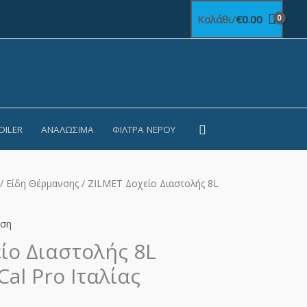
Καλάθι/
€
0.00
Αναζήτηση
OILER
ΑΝΑΛΏΣΙΜΑ
ΦΊΛΤΡΑ ΝΕΡΟΎ
/
Είδη Θέρμανσης
/ ZILMET Δοχείο Διαστολής 8L
ση
ίο Διαστολής 8L
al Pro Ιταλίας