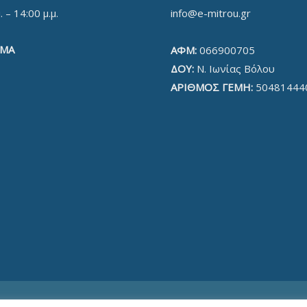
. – 14:00 μ.μ.
info@e-mitrou.gr
ΜΑ
ΑΦΜ:
066900705
ΔΟΥ:
Ν. Ιωνίας Βόλου
ΑΡΙΘΜΟΣ ΓΕΜΗ:
50481444