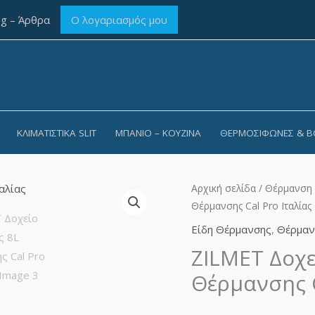
og – Άρθρα
Ο λογαριασμός μου
ΚΛΙΜΑΤΙΣΤΙΚΆ SLIT
ΜΠΆΝΙΟ – ΚΟΥΖΊΝΑ
ΘΕΡΜΟΣΊΦΩΝΕΣ & B
ZILMET
Αρχική σελίδα
/
Θέρμανση
Θέρμανσης Cal Pro Ιταλίας
Δοχείο
Διαστολής
Είδη Θέρμανσης
,
Θέρμαν
8L
ZILMET Δοχε
Θέρμανσης
Θέρμανσης C
Cal
Pro