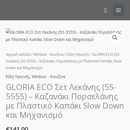
Αναζήτησ
GLORIA
ECO
Σετ
Λεκάνης
Αρχική σελίδα
/
Μπάνιο - Κουζίνα
/
Είδη Υγιεινής
/ GLORIA ECO Σετ
(55-
Λεκάνης (55-5555) – Καζανάκι Πορσελάνης με Πλαστικό Καπάκι Slow
Down και Μηχανισμό
5555)
-
Είδη Υγιεινής
,
Μπάνιο - Κουζίνα
Καζανάκι
GLORIA ECO Σετ Λεκάνης (55-
Πορσελάνης
5555) – Καζανάκι Πορσελάνης
με
με Πλαστικό Καπάκι Slow Down
Πλαστικό
Καπάκι
και Μηχανισμό
Slow
Down
€
141.00