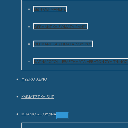
ΕΊΔΗ ΘΈΡΜΑΝΣΗΣ
ΘΕΡΜΑΝΤΙΚΆ ΣΏΜΑΤΑ PANEL
ΘΕΡΜΑΝΤΙΚΆ ΣΏΜΑΤΑ ΛΟΥΤΡΟΎ
ΚΑΠΝΑΓΩΓΟΊ – ΕΞΑΡΤΉΜΑΤΑ ΛΈΒΗΤΩΝ ΣΥΜΠΎΚΝΩΣ
Πληροφορίες
ΦΥΣΙΚΌ ΑΈΡΙΟ
Ο Λογαριασμός μου
Το Καλάθι μου
Τρόποι Παραγγελίας
ΚΛΙΜΑΤΙΣΤΙΚΆ SLIT
Αποστολή & Πληρωμή
Πολιτική επιστροφών
Ασφάλεια συναλλαγών
Όροι χρήσης
ΜΠΆΝΙΟ – ΚΟΥΖΊΝΑ
Προστασία προσωπικών δεδομένων