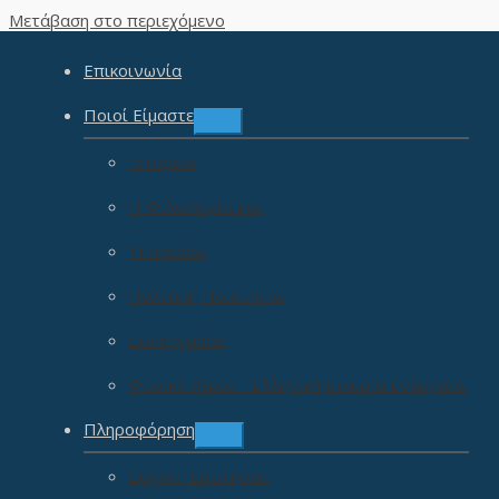
Μετάβαση στο περιεχόμενο
Επικοινωνία
Ποιοί Είμαστε
Ιστορικό
Η Φιλοσοφία μας
Υπηρεσίες
Πολιτική Ποιότητας
Συνεργασίες
Φυσικό Αέριο – Ελληνική Εταιρία Ενέργειας
Αρχική σελίδα
/
Φίλτρα Νερού
/ Φίλτρο Νερού HQ9 ECO MAC 
Ανταλλακτικό
Πληροφόρηση
Φίλτρα Νερού
Συχνές Ερωτήσεις