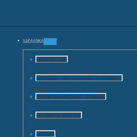
Προσθήκη στο καλάθι
Κωδικός προϊόντος:
03-46-0005
Κατηγορία:
Φίλτρα Νερού
Περιγραφή
Συσκευή φίλτρου νερού κάτω πάγκου η οποία συνδέεται απευθεία
ΥΔΡΑΥΛΙΚΆ
Διατίθεται με μεταλλική βάση στήριξης.
Χαρακτηριστικά:
ΥΔΡΑΥΛΙΚΆ ΕΊΔΗ
Διάρκεια Ζωής Φίλτρου:
34.000 Λίτρα
(ή ένας χρόνος ανάλο
Φιλτράρισμα:
0,5 – 1mcr
ΚΑΖΑΝΆΚΙΑ – ΑΝΤΑΛΛΑΚΤΙΚΆ – ΕΞΑΡΤΉΜΑΤΑ
Ελάχιστη Πίεση Λειτουργίας: 1 Bar
Μέγιστη Πίεση Λειτουργίας: 7,8 Bar
Ροή: 7,50 Lt/min
ΣΙΦΌΝΙΑ ΑΠΟΧΈΤΕΥΣΗΣ – ΒΑΛΒΊΔΕΣ
Κατασκευαστής: Hyundai
Εύκολη εγκατάσταση & αντικατάσταση ανταλλακτικού (Quic
Σχετικά προϊόντα
ΚΑΛΎΜΜΑΤΑ ΦΡΕΑΤΊΟΥ
ΠΕΡΣΊΔΕΣ