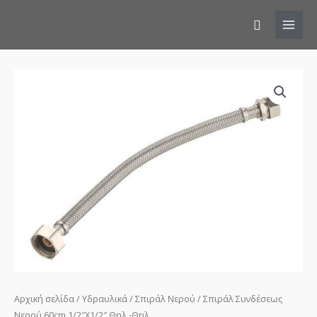
Αναζήτησ
Σπιράλ
Συνδέσεως
Νερού
60cm
1/2"X1/2"
Θηλ.-
Θηλ.
ποσότητα
Αρχική σελίδα
/
Υδραυλικά
/
Σπιράλ Νερού
/ Σπιράλ Συνδέσεως
Νερού 60cm 1/2″X1/2″ Θηλ.-Θηλ.