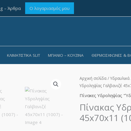
og – Άρθρα
Ο λογαριασμός μου
ΚΛΙΜΑΤΙΣΤΙΚΆ SLIT
ΜΠΆΝΙΟ – ΚΟΥΖΊΝΑ
ΘΕΡΜΟΣΊΦΩΝΕΣ & B
Πίνακας
Αρχική σελίδα
/
Υδραυλικά
Υδροληψίας Γαλβανιζέ 45x
Υδροληψίας
Γαλβανιζέ
Πίνακες Υδροληψίας "Ύ
45x70x11
Πίνακας Υδ
(1007)
45x70x11 (1
ποσότητα