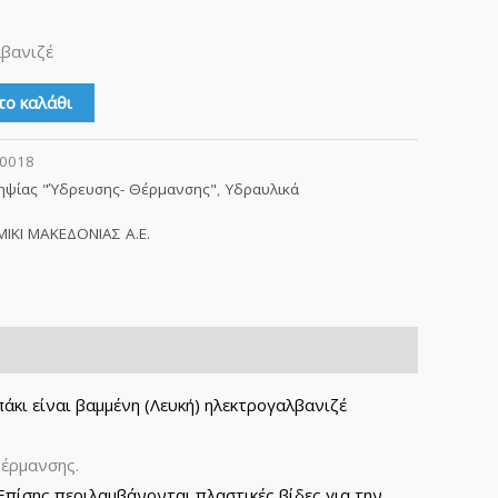
βανιζέ
το καλάθι
-0018
ηψίας "Ύδρευσης- Θέρμανσης"
,
Υδραυλικά
IKI ΜΑΚΕΔΟΝΙΑΣ Α.Ε.
άκι είναι βαμμένη (Λευκή) ηλεκτρογαλβανιζέ
θέρμανσης.
Επίσης περιλαμβάνονται πλαστικές βίδες για την