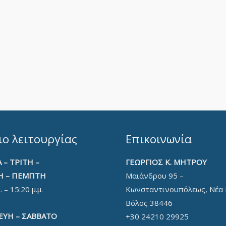
ο λειτουργίας
Επικοινωνία
 – ΤΡΙΤΗ –
ΓΕΩΡΓΙΟΣ Κ. ΜΗΤΡΟΥ
Η – ΠΕΜΠΤΗ
Μαιάνδρου 95 –
. – 15:20 μ.μ.
Κωνσταντινουπόλεως, Νέα 
Βόλος 38446
ΕΥΗ – ΣΑΒΒΑΤΟ
+30 24210 29925