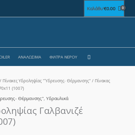
Καλάθι/
€
0.00
Αναζήτηση
OILER
ΑΝΑΛΏΣΙΜΑ
ΦΊΛΤΡΑ ΝΕΡΟΎ
/
Πίνακες Υδροληψίας "Ύδρευσης- Θέρμανσης"
/ Πίνακας
70x11 (1007)
δρευσης- Θέρμανσης"
,
Υδραυλικά
ροληψίας Γαλβανιζέ
007)