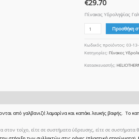
€
29.70
Πίνακας Υδροληψίας Γαλ
Προσθήκη σ
Κωδικός προϊόντος:
03-13
Κατηγορίες:
Πίνακες Υδρολ
Κατασκευαστής:
HELIOTHERM
ονται από γαλβανιζέ λαμαρίνα και καπάκι λευκής βαφής. Το καπ
 στον τοίχο, είτε σε συστήματα ύδρευσης, είτε σε συστήματα 
την στήριξη των συλλεκτών στις ράγες (πλαστικά στηρίγματα). 