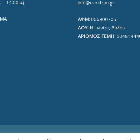
. – 14:00 μ.μ.
info@e-mitrou.gr
ΜΑ
ΑΦΜ:
066900705
ΔΟΥ:
Ν. Ιωνίας Βόλου
ΑΡΙΘΜΟΣ ΓΕΜΗ:
50481444