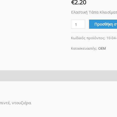
€
2.20
ποσότητα
Ελαστική Τάπα Κλεισίμα
Προσθήκη σ
Κωδικός προϊόντος:
10-04
Κατασκευαστής:
OEM
πιντέ, ντουζιέρα.