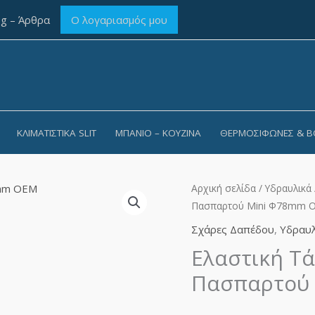
og – Άρθρα
Ο λογαριασμός μου
ΚΛΙΜΑΤΙΣΤΙΚΆ SLIT
ΜΠΆΝΙΟ – ΚΟΥΖΊΝΑ
ΘΕΡΜΟΣΊΦΩΝΕΣ & B
Ελαστική
Αρχική σελίδα
/
Υδραυλικά
Πασπαρτού Μini Φ78mm 
Τάπα
Κλεισίματος
Σχάρες Δαπέδου
,
Υδραυλ
Πασπαρτού
Ελαστική Τά
Μini
Πασπαρτού
Φ78mm
OEM