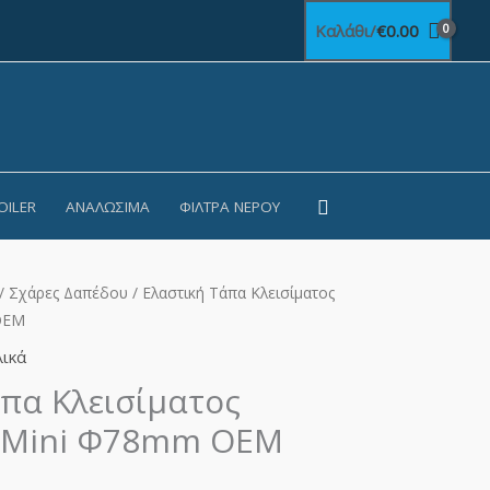
Καλάθι/
€
0.00
Αναζήτηση
OILER
ΑΝΑΛΏΣΙΜΑ
ΦΊΛΤΡΑ ΝΕΡΟΎ
/
Σχάρες Δαπέδου
/ Ελαστική Τάπα Κλεισίματος
OEM
ικά
πα Κλεισίματος
 Μini Φ78mm OEM