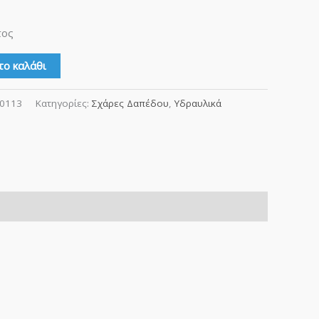
τος
το καλάθι
-0113
Κατηγορίες:
Σχάρες Δαπέδου
,
Υδραυλικά