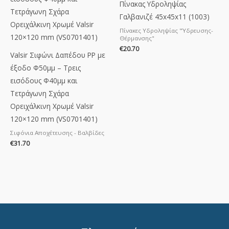
Πίνακας Υδροληψίας
Γαλβανιζέ 45x45x11 (1003)
Πίνακες Υδροληψίας "Ύδρευσης-
Θέρμανσης"
€
20.70
Valsir Σιφώνι Δαπέδου PP με
έξοδο Φ50μμ – Τρεις
εισόδους Φ40μμ και
Τετράγωνη Σχάρα
Ορειχάλκινη Χρωμέ Valsir
120×120 mm (VS0701401)
Σιφόνια Αποχέτευσης - Βαλβίδες
€
31.70